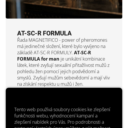
AT-SC-R FORMULA
Řada MAGNETIFICO - power of pheromones
má jedinečné složení, které bylo vyvíjeno na
základě AT-SC-R FORMULY.
AT-SC-R
FORMULA for man
je unikátní kombinace
látek, které zvyšují sexuální přitažlivost mužů z
pohledu žen pomocí jejich podvědomí a
smyslů. Zvyšují mužům sebevědomí a mají vliv
na získání respektu u mužů i žen.
Produkty MAGNETIFICO jsou pravé
parfémy.
To znamená, že obsahují více než
15% vonných složek! Většinou 18-25%. Jejich
výdrž je opravdu neuvěřitelná. Konkurence
Tento web používá soubory cookies ke zlepšení
často píše, že prodává parfémy s feromony
funkčnosti webu, vyhodnocení kampaní a
pro muže, ale často se jedná jen o toaletní
zlepšení nabídek pro Vás. Pro podrobnosti a