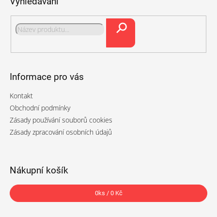
Vyhledávání
a
t
í
Hledat
Informace pro vás
Kontakt
Obchodní podmínky
Zásady používání souborů cookies
Zásady zpracování osobních údajů
Nákupní košík
0
ks /
0 Kč