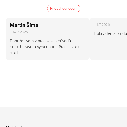
hodnocení
produktu
Přidat hodnocení
je
4,8
z
V
5
|
1.7.2026
Martin Šíma
ý
hvězdiček.
Hodnocení produktu
p
|
14.7.2026
Dobrý den s produ
Hodnocení produktu je 5 z 5 hvězdiček.
i
Bohužel jsem z pracovních důvodů
s
nemohl zásilku vyzvednout. Pracuji jako
h
o
mkd.
d
n
o
c
e
n
í
Z
á
p