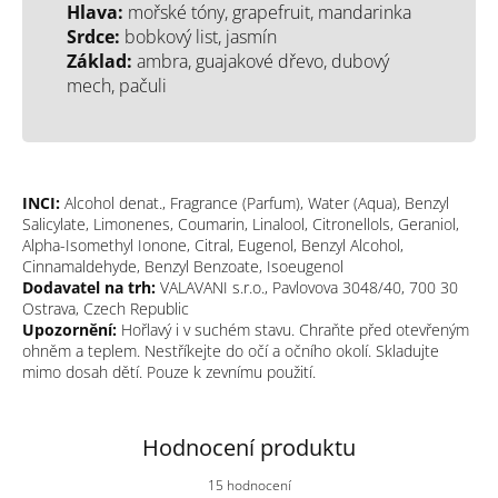
Hlava:
mořské tóny, grapefruit, mandarinka
Srdce:
bobkový list, jasmín
Základ:
ambra, guajakové dřevo, dubový
mech, pačuli
INCI:
Alcohol denat., Fragrance (Parfum), Water (Aqua), Benzyl
Salicylate, Limonenes, Coumarin, Linalool, Citronellols, Geraniol,
Alpha-Isomethyl Ionone, Citral, Eugenol, Benzyl Alcohol,
Cinnamaldehyde, Benzyl Benzoate, Isoeugenol
Dodavatel na trh:
VALAVANI s.r.o., Pavlovova 3048/40, 700 30
Ostrava, Czech Republic
Upozornění:
Hořlavý i v suchém stavu. Chraňte před otevřeným
ohněm a teplem. Nestříkejte do očí a očního okolí. Skladujte
mimo dosah dětí. Pouze k zevnímu použití.
15 hodnocení
Průměrné