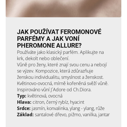
JAK POUŽÍVAT FEROMONOVÉ
PARFÉMY A JAK VONÍ
PHEROMONE ALLURE?
Používáte jako klasický parfém. Aplikujte na
krk, dekolt nebo oblečení.
Vůně pro ženy, které znají svou cenu a nebojí
se výzev. Kompozice, která zdůrazňuje
ženskou individualitu, smyslnost a ženskost.
Květinovo-ovocná, mírně kořeněná svěží vůně.
Inspirováno vůní J´Adore od Ch.Diora.
Typ:
květinová, ovocná
Hlava:
citron, černý rybíz, hyacint
Srdce:
jasmín, konvalinka, ylang - ylang, růže
Základ:
santalové dřevo, pižmo, vanilka, jantar