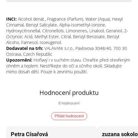
INCI:
Alcohol denat., Fragrance (Parfum), Water (Aqua), Hexyl
Cinnamal, Benzyl Salicylate, Alpha-Isomethyl-Ionone,
Hydroxycitronellal, Citronellols, Limonenes, Linalool, Geraniol, 2-
Octynoic Acid, Methyl Ester, Citral, Benzyl Benzoate, Benzyl
Alcoho, Farnesol, Isoeugenol.
Dodavatel na trh:
VALAVANI s.r.o., Pavlovova 3048/40, 700 30
Ostrava, Czech Republic
Upozornění:
Hořlavý i v suchém stavu. Chraňte před otevřeným
ohněm a teplem. Nestříkejte do očí a očního okolí. Skladujte
mimo dosah dětí. Pouze k zevnímu použití.
6 hodnocení
Průměrné
hodnocení
produktu
Přidat hodnocení
je
4,8
z
V
5
Petra Císařová
zuzana sokolo
ý
hvězdiček.