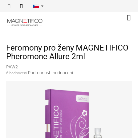
Přejít
na
obsah
Náku
koší
Feromony pro ženy MAGNETIFICO
Pheromone Allure 2ml
PAW2
Průměrné
Podrobnosti hodnocení
6 hodnocení
hodnocení
produktu
je
4,8
z
5
hvězdiček.