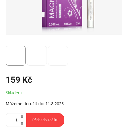
159 Kč
Měrná
Skladem
cena:
Můžeme doručit do:
11.8.2026
Přidat do košíku