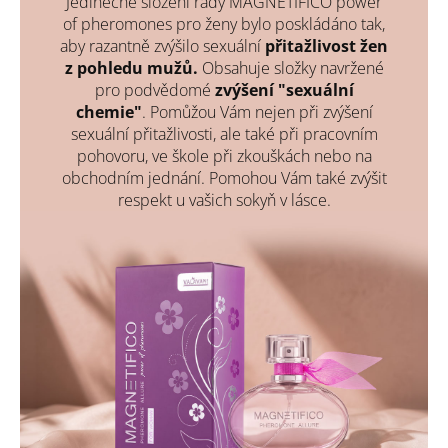
Jedinečné složení řady MAGNETIFICO power
of pheromones pro ženy bylo poskládáno tak,
aby razantně zvýšilo sexuální
přitažlivost žen
z pohledu mužů.
Obsahuje složky navržené
pro podvědomé
zvýšení "sexuální
chemie"
. Pomůžou Vám nejen při zvýšení
sexuální přitažlivosti, ale také při pracovním
pohovoru, ve škole při zkouškách nebo na
obchodním jednání. Pomohou Vám také zvýšit
respekt u vašich sokyň v lásce.