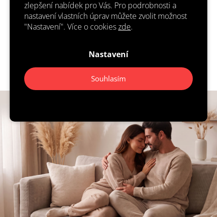
výdrž je opravdu neuvěřitelná. Konkurence
zlepšení nabídek pro Vás. Pro podrobnosti a
často píše, že prodává parfémy s feromony
nastavení vlastních úprav můžete zvolit možnost
pro ženy, ale často se jedná jen o toaletní
"Nastavení". Více o cookies
zde
.
vodu nebo parfemovanou vodu. Dejte pozor,
co za své peníze kupujete!
Nastavení
Souhlasím