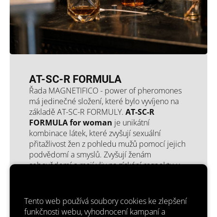
AT-SC-R FORMULA
Řada MAGNETIFICO - power of pheromones
má jedinečné složení, které bylo vyvíjeno na
základě AT-SC-R FORMULY.
AT-SC-R
FORMULA for woman
je unikátní
kombinace látek, které zvyšují sexuální
přitažlivost žen z pohledu mužů pomocí jejich
podvědomí a smyslů. Zvyšují ženám
sebevědomí a mají vliv na získání respektu u
mužů i žen.
Produkty MAGNETIFICO jsou pravé
parfémy.
To znamená, že obsahují více než
Tento web používá soubory cookies ke zlepšení
15% vonných složek! Většinou 18-25%. Jejich
funkčnosti webu, vyhodnocení kampaní a