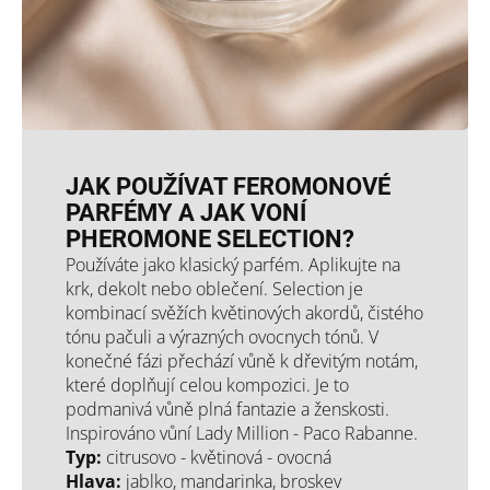
JAK POUŽÍVAT FEROMONOVÉ
PARFÉMY A JAK VONÍ
PHEROMONE SELECTION?
Používáte jako klasický parfém. Aplikujte na
krk, dekolt nebo oblečení. Selection je
kombinací svěžích květinových akordů, čistého
tónu pačuli a výrazných ovocnych tónů. V
konečné fázi přechází vůně k dřevitým notám,
které doplňují celou kompozici. Je to
podmanivá vůně plná fantazie a ženskosti.
Inspirováno vůní Lady Million - Paco Rabanne.
Typ:
citrusovo - květinová - ovocná
Hlava:
jablko, mandarinka, broskev