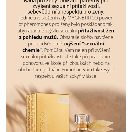
Řada pro ženy. Unikátní parfémy pro
zvýšení sexuální přitažlivosti,
sebevědomí a respektu pro ženy.
Jedinečné složení řady MAGNETIFICO power
of pheromones pro ženy bylo poskládáno tak,
aby razantně zvýšilo sexuální
přitažlivost žen
z pohledu mužů.
Obsahuje složky navržené
pro podvědomé
zvýšení "sexuální
chemie"
. Pomůžou Vám nejen při zvýšení
sexuální přitažlivosti, ale také při pracovním
pohovoru, ve škole při zkouškách nebo na
obchodním jednání. Pomohou Vám také zvýšit
respekt u vašich sokyň v lásce.