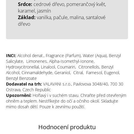
Srdce:
cedrové dřevo, pomerančový květ,
karamel, jasmín
Základ:
vanilka, pačule, malina, santalové
dřevo
INCI:
Alcohol denat., Fragrance (Parfum), Water (Aqua), Benzyl
Salicylate, Limonenes, Alpha-Isomethyl-Ionone,
Hydroxycitronellal, Linalool, Coumarin, Citronellols, Benzyl
Alcohol, Cinnamaldehyde, Geraniol, Citral, Farnesol, Eugenol,
Benzyl Benzoate
Dodavatel na trh:
VALAVANI s.r.o., Pavlovova 3048/40, 700 30
Ostrava, Czech Republic
Upozornění:
Hořlavý i v suchém stavu. Chraňte před otevřeným
ohněm a teplem. Nestříkejte do očí a očního okolí. Skladujte
mimo dosah dětí. Pouze k zevnímu použití.