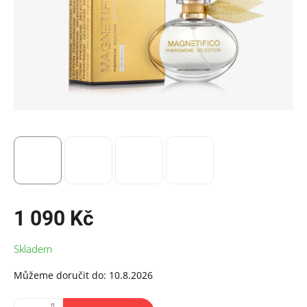
1 090 Kč
Měrná
Skladem
cena:
Můžeme doručit do:
10.8.2026