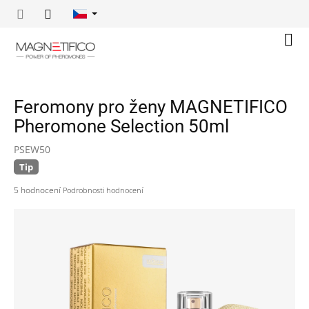
Přejít
na
obsah
Náku
koší
Feromony pro ženy MAGNETIFICO
Pheromone Selection 50ml
PSEW50
Tip
Průměrné
5 hodnocení
Podrobnosti hodnocení
hodnocení
produktu
je
4,6
z
5
hvězdiček.