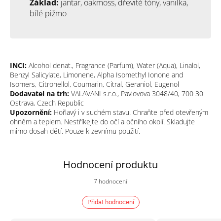
Základ:
jantar, oakmoss, dřevité tóny, vanilka,
bílé pižmo
INCI:
Alcohol denat., Fragrance (Parfum), Water (Aqua), Linalol,
Benzyl Salicylate, Limonene, Alpha Isomethyl Ionone and
Isomers, Citronellol, Coumarin, Citral, Geraniol, Eugenol
Dodavatel na trh:
VALAVANI s.r.o., Pavlovova 3048/40, 700 30
Ostrava, Czech Republic
Upozornění:
Hořlavý i v suchém stavu. Chraňte před otevřeným
ohněm a teplem. Nestříkejte do očí a očního okolí. Skladujte
mimo dosah dětí. Pouze k zevnímu použití.
7 hodnocení
Průměrné
hodnocení
produktu
Přidat hodnocení
je
5,0
z