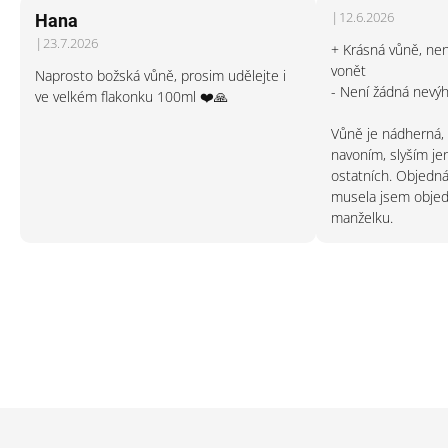
V
5
|
12.6.2026
Hana
ý
hvězdiček.
Hodnocení produktu
p
|
23.7.2026
+ Krásná vůně, není
Hodnocení produktu je 5 z 5 hvězdiček.
i
vonět
Naprosto božská vůně, prosim udělejte i
s
- Není žádná nevý
ve velkém flakonku 100ml ❤️🙏
h
o
Vůně je nádherná, 
d
n
navoním, slyším je
o
ostatních. Objedn
c
musela jsem objedn
e
manželku.
n
í
Z
á