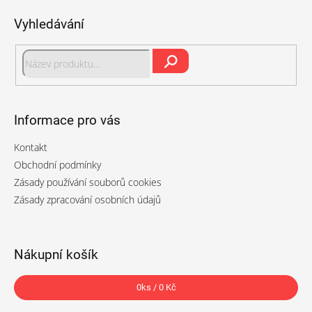
p
Vyhledávání
a
t
í
Hledat
Informace pro vás
Kontakt
Obchodní podmínky
Zásady používání souborů cookies
Zásady zpracování osobních údajů
Nákupní košík
0
ks /
0 Kč