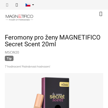
Přejít
na
obsah
Náku
koší
Feromony pro ženy MAGNETIFICO
Secret Scent 20ml
MSCW20
Tip
Průměrné
7 hodnocení
Podrobnosti hodnocení
hodnocení
produktu
je
5,0
z
5
hvězdiček.