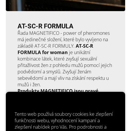
AT-SC-R FORMULA
Řada MAGNETIFICO - power of pheromones
má jedinečné složení, které bylo vyvíjeno na
základě AT-SC-R FORMULY.
AT-SC-R
FORMULA for woman
je unikátní
kombinace látek, které zvyšují sexuální
přitažlivost žen z pohledu mužů pomocí jejich
podvědomí a smyslů. Zvyšují ženám
sebevědomí a mají vliv na získání respektu u
mužů i žen.
Produkty MAGNETIFICO jsou pravé
parfémy.
To znamená, že obsahují více než
15% vonných složek! Většinou 18-25%. Jejich
výdrž je opravdu neuvěřitelná. Konkurence
Tento web používá soubory cookies ke zlepšení
často píše, že prodává parfémy s feromony
funkčnosti webu, vyhodnocení kampaní a
pro ženy, ale často se jedná jen o toaletní
zlepšení nabídek pro Vás. Pro podrobnosti a
vodu nebo parfemovanou vodu. Dejte pozor,